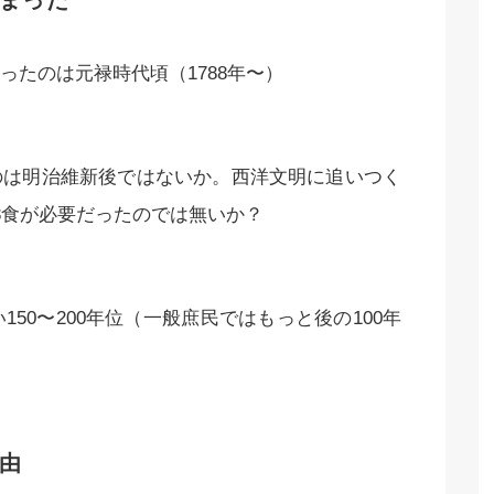
まった
たのは元禄時代頃（1788年〜）
のは明治維新後ではないか。西洋文明に追いつく
3食が必要だったのでは無いか？
50〜200年位（一般庶民ではもっと後の100年
由