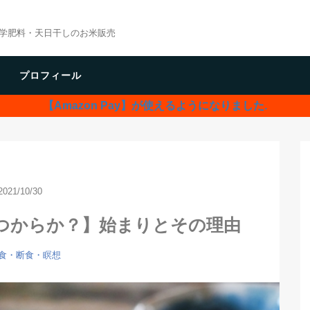
学肥料・天日干しのお米販売
プロフィール
【Amazon Pay】が使えるようになりました.
2021/10/30
つからか？】始まりとその理由
2食・断食・瞑想