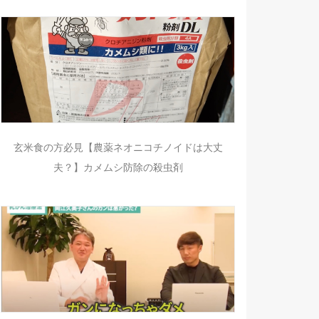
玄米食の方必見【農薬ネオニコチノイドは大丈
夫？】カメムシ防除の殺虫剤