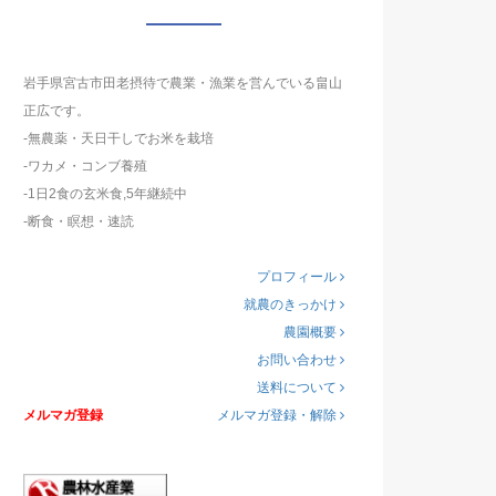
岩手県宮古市田老摂待で農業・漁業を営んでいる畠山
正広です。
-無農薬・天日干しでお米を栽培
-ワカメ・コンブ養殖
-1日2食の玄米食,5年継続中
-断食・瞑想・速読
プロフィール
就農のきっかけ
農園概要
お問い合わせ
送料について
メルマガ登録
メルマガ登録・解除