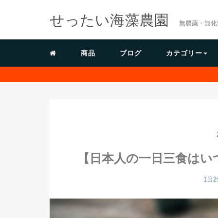
せったい海藻農園
無農薬・無化
商品
ブログ
カテゴリー
【日本人の一日三食はい
1日