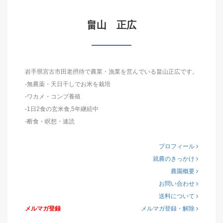
畠山 正広
岩手県宮古市田老摂待で農業・漁業を営んでいる畠山正広です。
-無農薬・天日干しでお米を栽培
-ワカメ・コンブ養殖
-1日2食の玄米食,5年継続中
-断食・瞑想・速読
プロフィール
就農のきっかけ
農園概要
お問い合わせ
送料について
メルマガ登録
メルマガ登録・解除