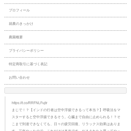
プロフィール
就農のきっかけ
農園概要
プライバシーポリシー
特定商取引に基づく表記
お問い合わせ
https://t.co/RRFNLFujtr
まじで！？【インドの行者は空中浮揚できるって本当？】呼吸法をマ
スターすると空中浮揚できるそう。心臓まで自由に止められる！？そ
こまで到達できなくても、日々の疲労回復、リラックス効果はありま
す。三年やったので、これだけは本当です。だまされたと思ってやっ