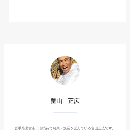
畠山 正広
岩手県宮古市田老摂待で農業・漁業を営んでいる畠山正広です。