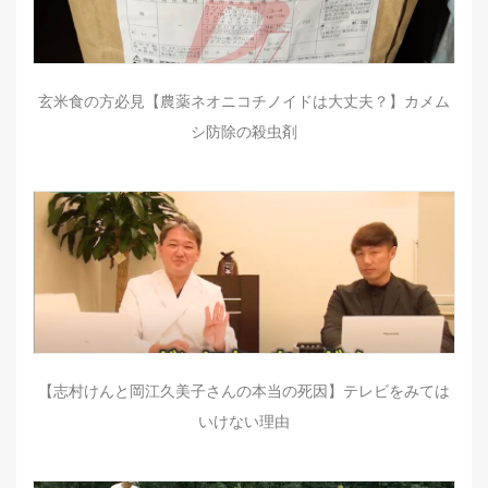
玄米食の方必見【農薬ネオニコチノイドは大丈夫？】カメム
シ防除の殺虫剤
【志村けんと岡江久美子さんの本当の死因】テレビをみては
いけない理由