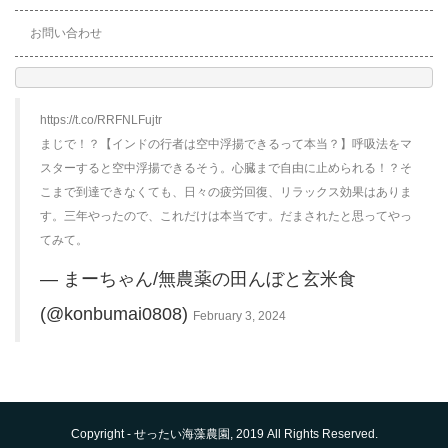
お問い合わせ
https://t.co/RRFNLFujtr
まじで！？【インドの行者は空中浮揚できるって本当？】呼吸法をマ
スターすると空中浮揚できるそう。心臓まで自由に止められる！？そ
こまで到達できなくても、日々の疲労回復、リラックス効果はありま
す。三年やったので、これだけは本当です。だまされたと思ってやっ
てみて。
— まーちゃん/無農薬の田んぼと玄米食
(@konbumai0808)
February 3, 2024
Copyright -
せったい海藻農園
, 2019 All Rights Reserved.