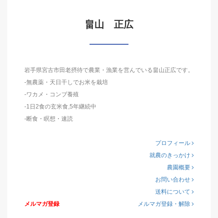
畠山 正広
岩手県宮古市田老摂待で農業・漁業を営んでいる畠山正広です。
-無農薬・天日干しでお米を栽培
-ワカメ・コンブ養殖
-1日2食の玄米食,5年継続中
-断食・瞑想・速読
プロフィール
就農のきっかけ
農園概要
お問い合わせ
送料について
メルマガ登録
メルマガ登録・解除