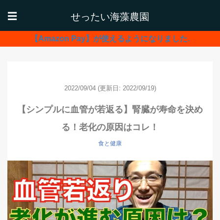
せったい海藻農園
☰
【Amazon Pay】が使えるようになりました.
2022/09/04
(更新日: 2022/09/19)
【シンプルに血管が若返る】腎臓が寿命を決め
る！老化の原因はコレ！
食と健康