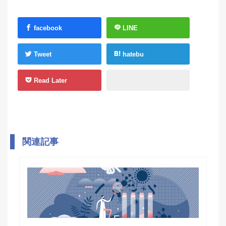
facebook
LINE
Tweet
hatebu
Read Later
関連記事