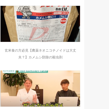
玄米食の方必見【農薬ネオニコチノイドは大丈
夫？】カメムシ防除の殺虫剤