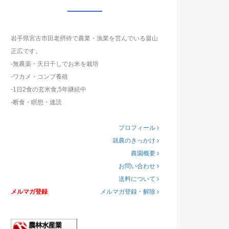
岩手県宮古市田老摂待で農業・漁業を営んでいる畠山
正広です。
-無農薬・天日干しでお米を栽培
-ワカメ・コンブ養殖
-1日2食の玄米食,5年継続中
-断食・瞑想・速読
プロフィール
就農のきっかけ
農園概要
お問い合わせ
送料について
メルマガ登録
メルマガ登録・解除