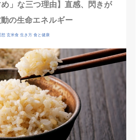
すめ」な三つ理由】直感、閃きが
波動の生命エネルギー
瞑想
玄米食
生き方
食と健康