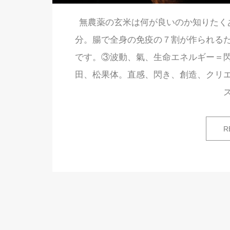
無農薬の玄米は何が良いのか知りたく
分。腸で全身の免疫の７割が作られる
です。③波動、氣、生命エネルギー＝
田、松果体。直感、閃き、創造、クリ
R