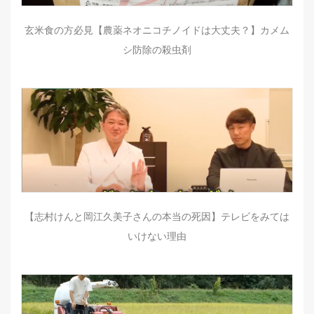
玄米食の方必見【農薬ネオニコチノイドは大丈夫？】カメム
シ防除の殺虫剤
【志村けんと岡江久美子さんの本当の死因】テレビをみては
いけない理由