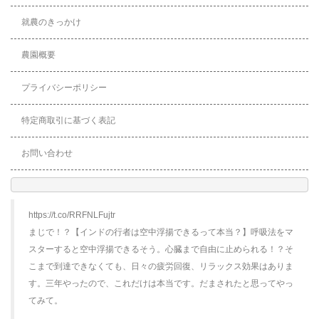
就農のきっかけ
農園概要
プライバシーポリシー
特定商取引に基づく表記
お問い合わせ
https://t.co/RRFNLFujtr
まじで！？【インドの行者は空中浮揚できるって本当？】呼吸法をマ
スターすると空中浮揚できるそう。心臓まで自由に止められる！？そ
こまで到達できなくても、日々の疲労回復、リラックス効果はありま
す。三年やったので、これだけは本当です。だまされたと思ってやっ
てみて。