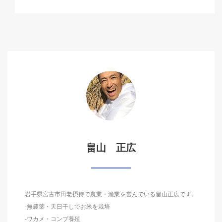
畠山 正広
岩手県宮古市田老摂待で農業・漁業を営んでいる畠山正広です。
-無農薬・天日干しでお米を栽培
-ワカメ・コンブ養殖