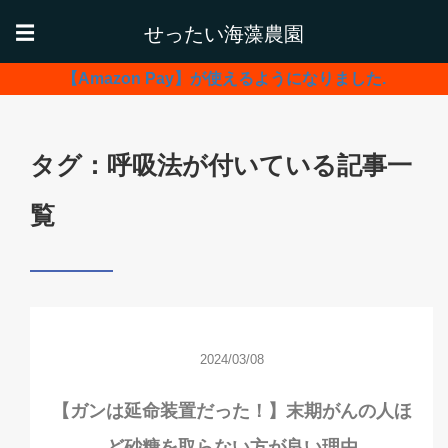
せったい海藻農園
☰
【Amazon Pay】が使えるようになりました.
タグ：呼吸法が付いている記事一
覧
2024/03/08
【ガンは延命装置だった！】末期がんの人ほ
ど砂糖を取らない方が良い理由