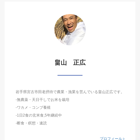
畠山 正広
岩手県宮古市田老摂待で農業・漁業を営んでいる畠山正広です。
-無農薬・天日干しでお米を栽培
-ワカメ・コンブ養殖
-1日2食の玄米食,5年継続中
-断食・瞑想・速読
プロフィール