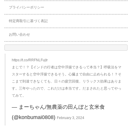
プライバシーポリシー
特定商取引に基づく表記
お問い合わせ
https://t.co/RRFNLFujtr
まじで！？【インドの行者は空中浮揚できるって本当？】呼吸法をマ
スターすると空中浮揚できるそう。心臓まで自由に止められる！？そ
こまで到達できなくても、日々の疲労回復、リラックス効果はありま
す。三年やったので、これだけは本当です。だまされたと思ってやっ
てみて。
— まーちゃん/無農薬の田んぼと玄米食
(@konbumai0808)
February 3, 2024