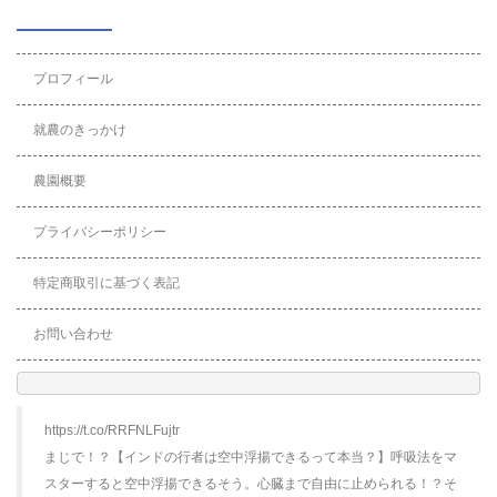
プロフィール
就農のきっかけ
農園概要
プライバシーポリシー
特定商取引に基づく表記
お問い合わせ
https://t.co/RRFNLFujtr
まじで！？【インドの行者は空中浮揚できるって本当？】呼吸法をマ
スターすると空中浮揚できるそう。心臓まで自由に止められる！？そ