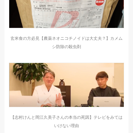
玄米食の方必見【農薬ネオニコチノイドは大丈夫？】カメム
シ防除の殺虫剤
【志村けんと岡江久美子さんの本当の死因】テレビをみては
いけない理由