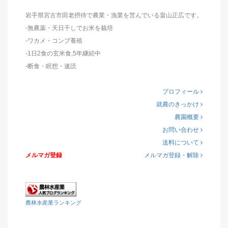
岩手県宮古市田老摂待で農業・漁業を営んでいる畠山正広です。
-無農薬・天日干しでお米を栽培
-ワカメ・コンブ養殖
-1日2食の玄米食,5年継続中
-断食・瞑想・速読
プロフィール
就農のきっかけ
農園概要
お問い合わせ
送料について
メルマガ登録
メルマガ登録・解除
農林水産業ランキング