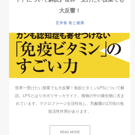
大反響！
玄米食
食と健康
世界一受けたい授業でも大反響！免疫ビタミンLPSについて解
説。LPSとはリポポリサッカライド。植物の中の微生物に含ま
れています。マクロファージを活性化し、乳酸菌の1万倍の免
疫活性作用があります。
READ MORE