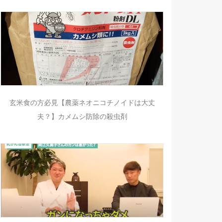
玄米食の方必見【農薬ネオニコチノイドは大丈
夫？】カメムシ防除の殺虫剤