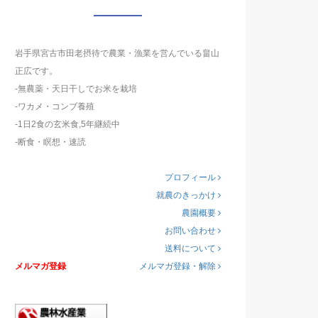
岩手県宮古市田老摂待で農業・漁業を営んでいる畠山
正広です。
-無農薬・天日干しでお米を栽培
-ワカメ・コンブ養殖
-1日2食の玄米食,5年継続中
-断食・瞑想・速読
プロフィール
就農のきっかけ
農園概要
お問い合わせ
送料について
メルマガ登録
メルマガ登録・解除