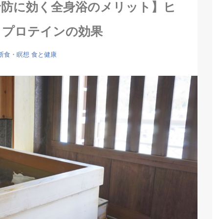
予防に効く全身浴のメリット】ヒ
クプロテインの効果
・断食・瞑想
食と健康